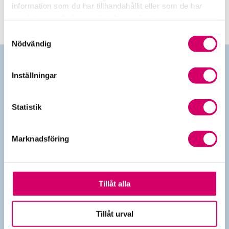
information som du har tillhandahållit eller som de har
samlat in när du har använt deras tjänster.
Samtyckesval
Nödvändig
Inställningar
Kontakt
Statistik
010-483 80 00
info@srfkonsult.se
Länkar
Marknadsföring
Kontakta oss
Om Srf konsulterna
Press och opinion
Tillåt alla
Produkter
Personuppgiftsbehandling
Följ oss
Tillåt urval