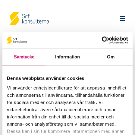
Okategoriserade
Samtycke
Information
Om
PUBLICERAT 11 APRIL, 2025
Denna webbplats använder cookies
Tack för din anmälan
Vi använder enhetsidentifierare för att anpassa innehållet
Vi kommer kontakta dig med mer information.
och annonserna till användarna, tillhandahålla funktioner
för sociala medier och analysera vår trafik. Vi
Läs mer
vidarebefordrar även sådana identifierare och annan
information från din enhet till de sociala medier och
annons- och analysföretag som vi samarbetar med.
Dessa kan i sin tur kombinera informationen med annan