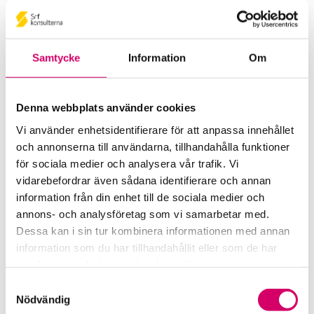
Om det är ett lån, kan det vara frågan om ett
förbjudet lån.
Läs mer
Samtycke
Information
Om
Denna webbplats använder cookies
Räkenskapsinformation – Vad är det
Vi använder enhetsidentifierare för att anpassa innehållet
och hur ska den sparas?
och annonserna till användarna, tillhandahålla funktioner
för sociala medier och analysera vår trafik. Vi
Det här är en kurs för dig som vill säkerställa att
vidarebefordrar även sådana identifierare och annan
företaget sparar rätt dokumentation. I kursen
information från din enhet till de sociala medier och
Räkenskapsinformation går vi igenom vad som är
annons- och analysföretag som vi samarbetar med.
räkenskapsinformation så att företaget vare sig
Dessa kan i sin tur kombinera informationen med annan
sparar för mycket eller för lite. Bokföringslagens
information som du har tillhandahållit eller som de har
regler kring räkenskapsinformation ändrades per 1
samlat in när du har använt deras tjänster.
juli 2024.
Samtyckesval
Nödvändig
Läs mer