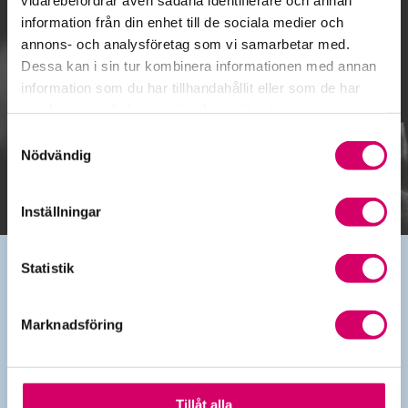
information från din enhet till de sociala medier och
annons- och analysföretag som vi samarbetar med.
Dessa kan i sin tur kombinera informationen med annan
information som du har tillhandahållit eller som de har
Gå till kalendariet
samlat in när du har använt deras tjänster.
Samtyckesval
Lägg till i kalender
Nödvändig
Inställningar
Statistik
Kontakt
Marknadsföring
010-483 80 00
info@srfkonsult.se
Länkar
Tillåt alla