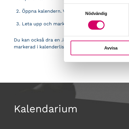
Samtyckesval
Öppna kalendern. Välj Arkiv > Importera > Impo
Nödvändig
Leta upp och markera kalenderfilen och klicka
Du kan också dra en .ics-fil till kalendern. Händelse
markerad i kalenderlistan.
Avvisa
Kalendarium