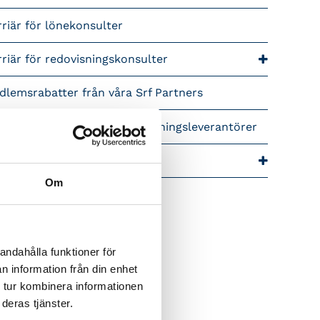
riär för lönekonsulter
riär för redovisningskonsulter
lemsrabatter från våra Srf Partners
idera lönekurser – för utbildningsleverantörer
ra event och temadagar
Om
andahålla funktioner för
n information från din enhet
 tur kombinera informationen
deras tjänster.