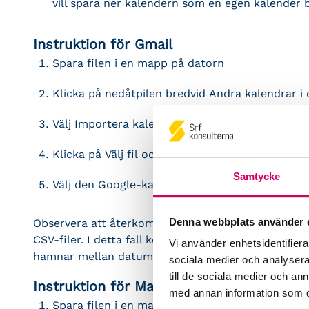
vill spara ner kalendern som en egen kalender
Instruktion för Gmail
Spara filen i en mapp på datorn
Klicka på nedåtpilen bredvid Andra kalendrar i
Välj Importera kalender
Klicka på Välj fil och leta reda på filen som in
Samtycke
Välj den Google-kalender som du vill importera 
Denna webbplats använder 
Observera att återkommande händelser kanske inte
CSV-filer. I detta fall kommer enskilda objekt at
Vi använder enhetsidentifierar
hamnar mellan datumen som du har valt.
sociala medier och analysera 
till de sociala medier och a
Instruktion för Mac
med annan information som du 
Spara filen i en mapp på datorn.