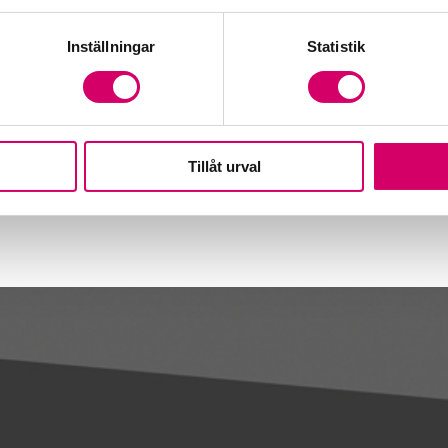
rtera.
Inställningar
Statistik
 på Importera.
rna i filen läggs till i kalendern som är
Tillåt urval