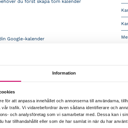
 behöver du först skapa tom kalender
Kar
Kar
Med
 din Google-kalender
Val
nehåller dina händelser. Klicka sedan på Öppna.
Vå
Information
händelser till och klicka sedan på Importera.
cookies
 känns igen när du importerar händelser från
t skapas för återkommande händelser som
e för att anpassa innehållet och annonserna till användarna, tillh
vår trafik. Vi vidarebefordrar även sådana identifierare och anna
nnons- och analysföretag som vi samarbetar med. Dessa kan i sin
har tillhandahållit eller som de har samlat in när du har använt 