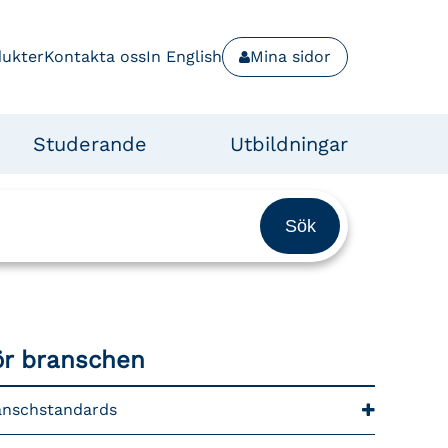
dukter
Kontakta oss
In English
Mina sidor
Studerande
Utbildningar
ör branschen
anschstandards