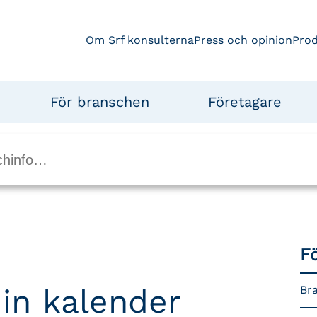
Om Srf konsulterna
Press och opinion
Pro
För branschen
Företagare
F
 din kalender
Br