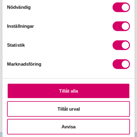
Samtyckesval
Nödvändig
Inställningar
Bli specialist efter behov och intresse.
Statistik
Marknadsföring
Ämnesspecifika kurser
Vi har även ett stort utbud av
Tillåt alla
ämnesspecifika kurser.
Se alla våra kurser
här >>
Tillåt urval
Avvisa