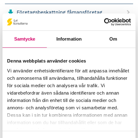
Företagsbeskattning fåmansföretag
Företagsbeskattning – fördjupning
Samtycke
Information
Om
Generationsskifte i enskild firma
Denna webbplats använder cookies
Skattekurs jord- och skogsbruk 1
Vi använder enhetsidentifierare för att anpassa innehållet
och annonserna till användarna, tillhandahålla funktioner
Skattekurs jord- och skogsbruk 2
för sociala medier och analysera vår trafik. Vi
vidarebefordrar även sådana identifierare och annan
Sambandet redovisning och skatt
information från din enhet till de sociala medier och
annons- och analysföretag som vi samarbetar med.
Moms en fördjupning
Dessa kan i sin tur kombinera informationen med annan
information som du har tillhandahållit eller som de har
samlat in när du har använt deras tjänster.
Moms vid internationell handel