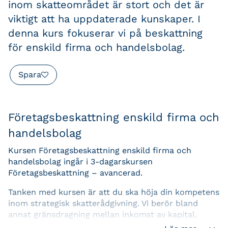
inom skatteområdet är stort och det är
viktigt att ha uppdaterade kunskaper. I
denna kurs fokuserar vi på beskattning
för enskild firma och handelsbolag.
Spara
Företagsbeskattning enskild firma och
handelsbolag
Kursen Företagsbeskattning enskild firma och
handelsbolag ingår i 3-dagarskursen
Företagsbeskattning – avancerad
.
Tanken med kursen är att du ska höja din kompetens
inom strategisk skatterådgivning. Vi berör bland
annat gränsdragning mellan inkomst av kapital,
tjänst och näringsverksamhet. Vi följer upp nya