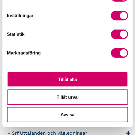
30000 Semester
Inställningar
40000 Frånvaro
50000 Kostnadsersättningar och traktamente
Statistik
60000 Skatter och skulder
Marknadsföring
70000 Nettolönehändelser
80000 Övriga bruttolönehändelser
Tillåt alla
90000 Justeringslönearter
Tillåt urval
Lönepodden
Avvisa
Rådgivning i redovisningsbranschen
Srf Uttalanden och vägledningar