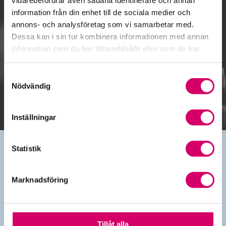
information från din enhet till de sociala medier och
annons- och analysföretag som vi samarbetar med.
Dessa kan i sin tur kombinera informationen med annan
information som du har tillhandahållit eller som de har
Gå till kalendariet
samlat in när du har använt deras tjänster.
Samtyckesval
Lägg till i kalender
Nödvändig
Inställningar
Statistik
Kontakt
Marknadsföring
010-483 80 00
info@srfkonsult.se
Länkar
Tillåt alla