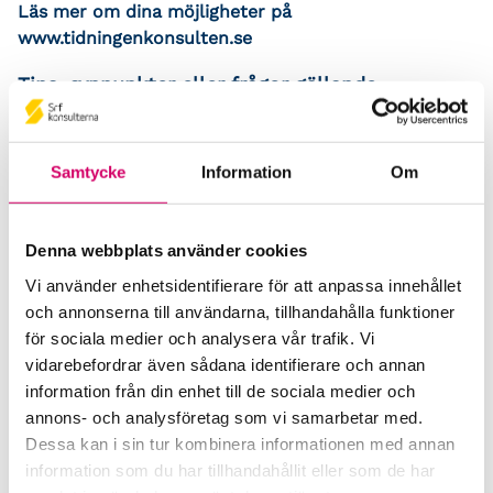
Läs mer om dina möjligheter på
www.tidningenkonsulten.se
Tips, synpunkter eller frågor gällande
tidningen?
Kontakta redaktionen genom att skicka ett mejl
till
konsulten@srfkonsult.se
Samtycke
Information
Om
Press och opinion
Denna webbplats använder cookies
Vi använder enhetsidentifierare för att anpassa innehållet
Branschen i siffror
och annonserna till användarna, tillhandahålla funktioner
för sociala medier och analysera vår trafik. Vi
Framtidsutsikter i redovisningsbranschen
vidarebefordrar även sådana identifierare och annan
information från din enhet till de sociala medier och
Prenumerera på våra nyhetsbrev
annons- och analysföretag som vi samarbetar med.
Pressrum
Dessa kan i sin tur kombinera informationen med annan
information som du har tillhandahållit eller som de har