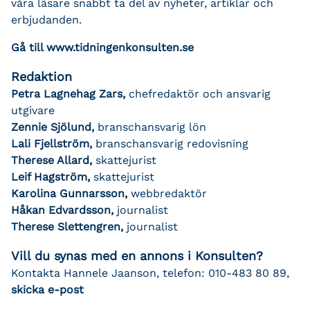
våra läsare snabbt ta del av nyheter, artiklar och
erbjudanden.
Gå till www.tidningenkonsulten.se
Redaktion
Petra Lagnehag Zars,
chefredaktör och ansvarig
utgivare
Zennie Sjölund,
branschansvarig lön
Lali Fjellström,
branschansvarig redovisning
Therese Allard,
skattejurist
Leif Hagström,
skattejurist
Karolina Gunnarsson,
webbredaktör
Håkan Edvardsson,
journalist
Therese Slettengren,
journalist
Vill du synas med en annons i Konsulten?
Kontakta Hannele Jaanson, telefon: 010-483 80 89,
skicka e-post