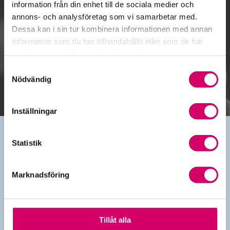
information från din enhet till de sociala medier och
annons- och analysföretag som vi samarbetar med.
Dessa kan i sin tur kombinera informationen med annan
Gå till kalendariet
information som du har tillhandahållit eller som de har
samlat in när du har använt deras tjänster.
Lägg till i kalender
Samtyckesval
Nödvändig
Inställningar
Statistik
Kontakt
Marknadsföring
010-483 80 00
info@srfkonsult.se
Länkar
Tillåt alla
Kontakta oss