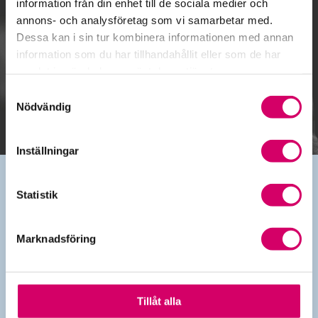
information från din enhet till de sociala medier och
annons- och analysföretag som vi samarbetar med.
Dessa kan i sin tur kombinera informationen med annan
Gå till kalendariet
information som du har tillhandahållit eller som de har
samlat in när du har använt deras tjänster.
Lägg till i kalender
Samtyckesval
Nödvändig
Inställningar
Statistik
Kontakt
Marknadsföring
010-483 80 00
info@srfkonsult.se
Länkar
Tillåt alla
Kontakta oss