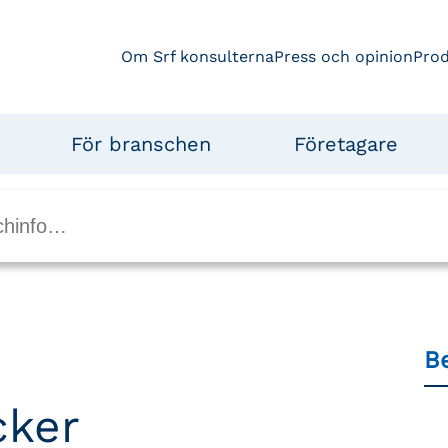
Om Srf konsulterna
Press och opinion
Pro
För branschen
Företagare
Be
cker