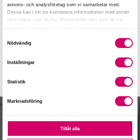
annons- och analysföretag som vi samarbetar med.
Dessa kan i sin tur kombinera informationen med annan
Behandling av personuppgifter
*
information som du har tillhandahållit eller som de har
Jag godkänner att mina personuppgifter
samlat in när du har använt deras tjänster.
behandlas i enlighet med Srf konsulternas
Samtyckesval
integritetspolicy
Nödvändig
Inställningar
Statistik
Marknadsföring
Kalendarium
Tillåt alla