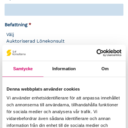
Befattning
*
Samtycke
Information
Om
Branschnyheter
Denna webbplats använder cookies
Vi kommer att hålla dig uppdaterad med branschinformation
Vi använder enhetsidentifierare för att anpassa innehållet
från Srf konsulterna. Välj vilket/vilka områden som intresserar
och annonserna till användarna, tillhandahålla funktioner
dig.
för sociala medier och analysera vår trafik. Vi
Ekonomi/Redovisning
vidarebefordrar även sådana identifierare och annan
Lön
information från din enhet till de sociala medier och