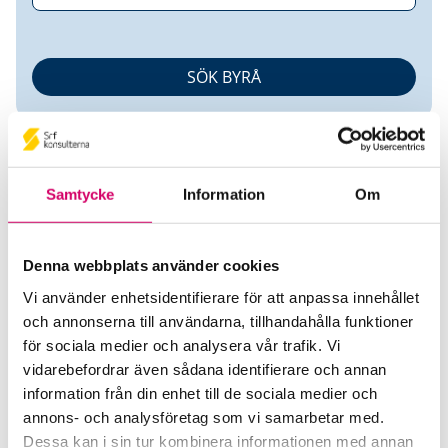
Samtycke
Information
Om
Denna webbplats använder cookies
3vlig i Dalarna AB
Vi använder enhetsidentifierare för att anpassa innehållet
och annonserna till användarna, tillhandahålla funktioner
Srf Auktoriserade konsulter
för sociala medier och analysera vår trafik. Vi
Markus Eriksson
vidarebefordrar även sådana identifierare och annan
Auktoriserad Redovisningskonsult, Srf Certifierad
information från din enhet till de sociala medier och
Affärsrådgivare
annons- och analysföretag som vi samarbetar med.
Skicka e-post
Dessa kan i sin tur kombinera informationen med annan