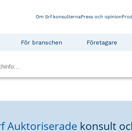
Om Srf konsulterna
Press och opinion
Pro
För branschen
Företagare
rf Auktoriserade
konsult oc