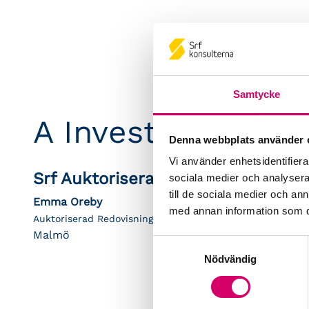
Samtycke
A Invest & Consul
Denna webbplats använder 
Vi använder enhetsidentifierar
Srf Auktoriserade konsulter
sociala medier och analysera 
till de sociala medier och a
Emma Oreby
med annan information som du 
Auktoriserad Redovisningskonsult
Malmö
Samtyckesval
Nödvändig