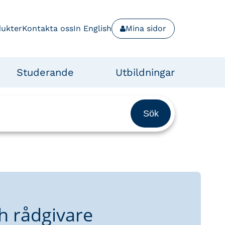
dukter
Kontakta oss
In English
Mina sidor
Studerande
Utbildningar
h rådgivare