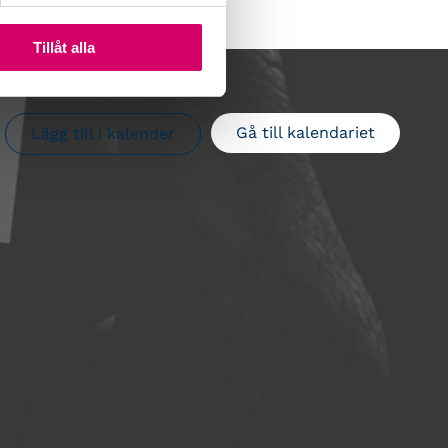
Tillåt alla
Gå till kalendariet
Lägg till i kalender