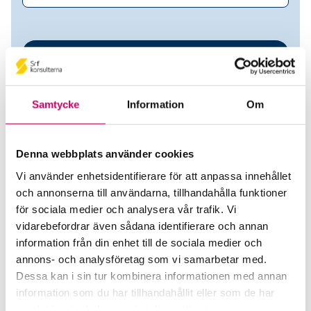
Samtycke
Information
Om
Denna webbplats använder cookies
Vi använder enhetsidentifierare för att anpassa innehållet
AB Kullans Lön & Redovisning
och annonserna till användarna, tillhandahålla funktioner
för sociala medier och analysera vår trafik. Vi
Srf Auktoriserade konsulter
vidarebefordrar även sådana identifierare och annan
information från din enhet till de sociala medier och
Carin Sehlin
annons- och analysföretag som vi samarbetar med.
Auktoriserad Redovisningskonsult
Dessa kan i sin tur kombinera informationen med annan
Skicka e-post
information som du har tillhandahållit eller som de har
070-745 00 43
samlat in när du har använt deras tjänster.