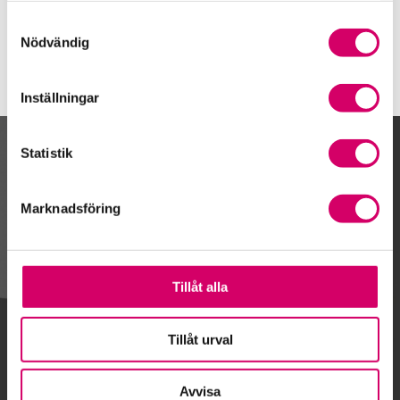
Falun
Samtyckesval
Nödvändig
Inställningar
Statistik
Kalendarium
Marknadsföring
Gå till kalendariet
Tillåt alla
Lägg till i kalender
Tillåt urval
Avvisa