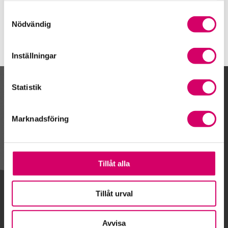
Mariestad
Samtyckesval
Nödvändig
Inställningar
Statistik
Kalendarium
Marknadsföring
Gå till kalendariet
Tillåt alla
Lägg till i kalender
Tillåt urval
Avvisa