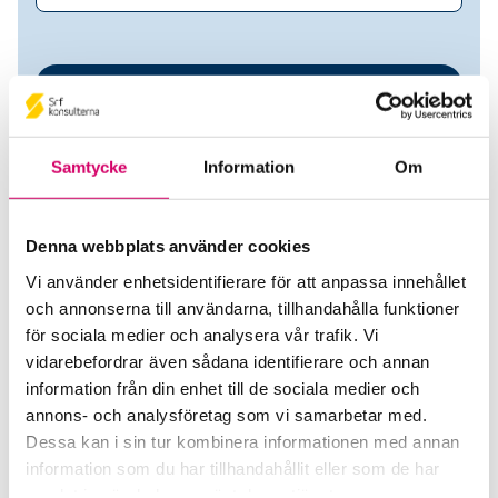
Samtycke
Information
Om
Denna webbplats använder cookies
Vi använder enhetsidentifierare för att anpassa innehållet
AnKeMa AB
och annonserna till användarna, tillhandahålla funktioner
för sociala medier och analysera vår trafik. Vi
Srf Auktoriserade konsulter
vidarebefordrar även sådana identifierare och annan
information från din enhet till de sociala medier och
Anna Abrahamsson
annons- och analysföretag som vi samarbetar med.
Auktoriserad Redovisningskonsult
Dessa kan i sin tur kombinera informationen med annan
Skicka e-post
information som du har tillhandahållit eller som de har
070-581 82 08
samlat in när du har använt deras tjänster.