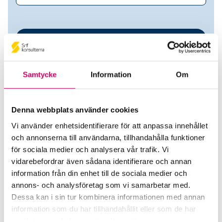
Samtycke
Information
Om
Denna webbplats använder cookies
Vi använder enhetsidentifierare för att anpassa innehållet
Åby Invest AB
och annonserna till användarna, tillhandahålla funktioner
för sociala medier och analysera vår trafik. Vi
Srf Auktoriserade konsulter
vidarebefordrar även sådana identifierare och annan
information från din enhet till de sociala medier och
Per-Åke Tjäder
annons- och analysföretag som vi samarbetar med.
Auktoriserad Redovisningskonsult
Dessa kan i sin tur kombinera informationen med annan
Skicka e-post
information som du har tillhandahållit eller som de har
070-977 13 31
samlat in när du har använt deras tjänster.