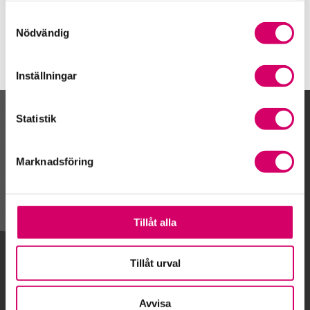
Norrköping
Samtyckesval
Nödvändig
Inställningar
Statistik
Kalendarium
Marknadsföring
Gå till kalendariet
Tillåt alla
Lägg till i kalender
Tillåt urval
Avvisa