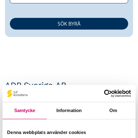
ADP Sverige AB
Srf Auktoriserade konsulter
Cecilia Melcher
Samtycke
Information
Om
Auktoriserad Lönekonsult
Stockholm
Denna webbplats använder cookies
Izzet Kucuk