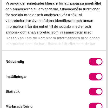
Vi använder enhetsidentifierare för att anpassa innehållet
Auktoriserad Lönekonsult
och annonserna till användarna, tillhandahålla funktioner
Stockholm
för sociala medier och analysera vår trafik. Vi
Keiwan Thorffe
vidarebefordrar även sådana identifierare och annan
information från din enhet till de sociala medier och
Auktoriserad Lönekonsult
Skicka e-post
annons- och analysföretag som vi samarbetar med.
070-475 23 88
Dessa kan i sin tur kombinera informationen med annan
information som du har tillhandahållit eller som de har
Malin Hallberg
samlat in när du har använt deras tjänster.
Auktoriserad Lönekonsult
Samtyckesval
Stockholm
Nödvändig
Moa Nyd
Auktoriserad Lönekonsult
Inställningar
Stockholm
Somar Arbashsson
Statistik
Auktoriserad Lönekonsult
Stockholm
Marknadsföring