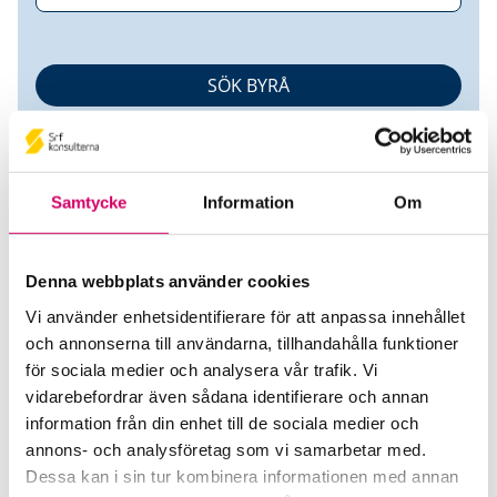
Samtycke
Information
Om
Denna webbplats använder cookies
Affärskontakten Sverige AB
Vi använder enhetsidentifierare för att anpassa innehållet
och annonserna till användarna, tillhandahålla funktioner
Srf Auktoriserade konsulter
för sociala medier och analysera vår trafik. Vi
Carina Berntsson
vidarebefordrar även sådana identifierare och annan
information från din enhet till de sociala medier och
Auktoriserad Redovisningskonsult, Srf Certifierad
annons- och analysföretag som vi samarbetar med.
Affärsrådgivare
Skicka e-post
Dessa kan i sin tur kombinera informationen med annan