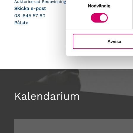
Auktoriserad Redovisningskonsult, Srf Certifierad Affärsrå
Nödvändig
Skicka e-post
08-645 57 60
Bålsta
Avvisa
Kalendarium