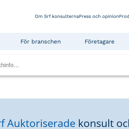
Om Srf konsulterna
Press och opinion
Pro
För branschen
Företagare
rf Auktoriserade
konsult oc