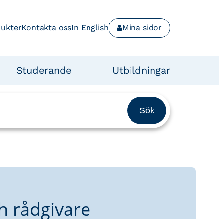
dukter
Kontakta oss
In English
Mina sidor
Studerande
Utbildningar
h rådgivare