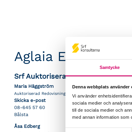
Aglaia Ekonomi A
Samtycke
Srf Auktoriserade konsulter
Maria Häggström
Denna webbplats använder 
Auktoriserad Redovisningskonsult, Srf Certifierad Affärsrå
Vi använder enhetsidentifierar
Skicka e-post
sociala medier och analysera 
08-645 57 60
till de sociala medier och a
Bålsta
med annan information som du 
Åsa Edberg
Samtyckesval