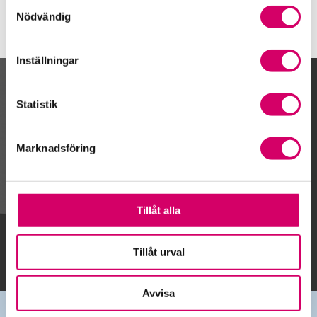
Samtyckesval
Nödvändig
Inställningar
Kalendarium
Statistik
Marknadsföring
Gå till kalendariet
Tillåt alla
Lägg till i kalender
Tillåt urval
Avvisa