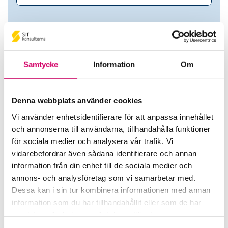
Samtycke
Information
Om
Denna webbplats använder cookies
Vi använder enhetsidentifierare för att anpassa innehållet
och annonserna till användarna, tillhandahålla funktioner
AJ Produkter AB
för sociala medier och analysera vår trafik. Vi
vidarebefordrar även sådana identifierare och annan
Srf Auktoriserade konsulter
information från din enhet till de sociala medier och
annons- och analysföretag som vi samarbetar med.
Martina Cederlund
Dessa kan i sin tur kombinera informationen med annan
Auktoriserad Lönekonsult
information som du har tillhandahållit eller som de har
Halmstad
samlat in när du har använt deras tjänster.