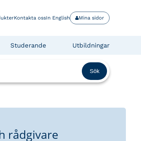
dukter
Kontakta oss
In English
Mina sidor
Studerande
Utbildningar
h rådgivare