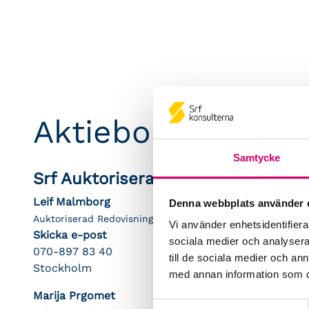
Aktiebolagstjänst
Samtycke
Srf Auktoriserade konsulter
Leif Malmborg
Denna webbplats använder 
Auktoriserad Redovisningskonsult
Vi använder enhetsidentifierar
Skicka e-post
sociala medier och analysera 
070-897 83 40
till de sociala medier och a
Stockholm
med annan information som du 
Marija Prgomet
Samtyckesval