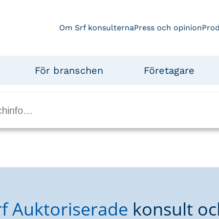
Om Srf konsulterna
Press och opinion
Pro
För branschen
Företagare
rf Auktoriserade
konsult oc