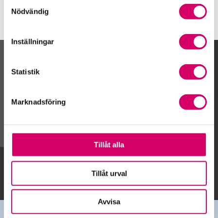
Samtyckesval
Nödvändig
Inställningar
Kalendarium
Statistik
Marknadsföring
Gå till kalendariet
Tillåt alla
Lägg till i kalender
Tillåt urval
Avvisa