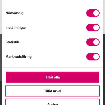
samlat in när du har använt deras tjänster.
www.amie-ekonomi.se
Samtyckesval
Nödvändig
Inställningar
Statistik
Kalendarium
Marknadsföring
Gå till kalendariet
Tillåt alla
Lägg till i kalender
Tillåt urval
Avvisa