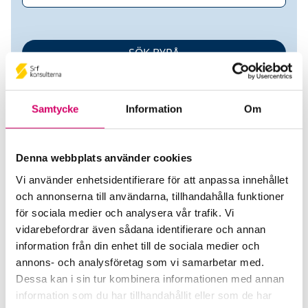
Samtycke
Information
Om
Denna webbplats använder cookies
Vi använder enhetsidentifierare för att anpassa innehållet
Amie Ekonomi AB
och annonserna till användarna, tillhandahålla funktioner
för sociala medier och analysera vår trafik. Vi
Srf Auktoriserade konsulter
vidarebefordrar även sådana identifierare och annan
Ann-Marie Åkesson
information från din enhet till de sociala medier och
annons- och analysföretag som vi samarbetar med.
Auktoriserad Redovisningskonsult
Lund
Dessa kan i sin tur kombinera informationen med annan
information som du har tillhandahållit eller som de har
Webbadress