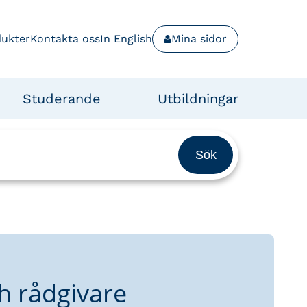
dukter
Kontakta oss
In English
Mina sidor
Studerande
Utbildningar
h rådgivare