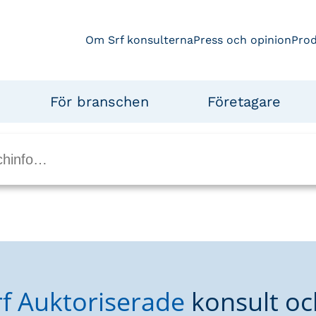
Om Srf konsulterna
Press och opinion
Pro
För branschen
Företagare
rf Auktoriserade
konsult oc