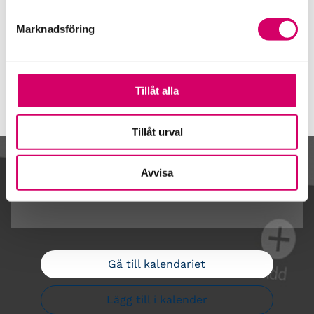
Löberöd
Marknadsföring
Webbadress
www.anderssoner.se
Tillåt alla
Tillåt urval
Kalendarium
Avvisa
Gå till kalendariet
Lägg till i kalender