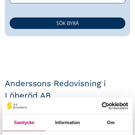
Anderssons Redovisning i
Löberöd AB
Srf Auktoriserade konsulter
Erika Nilsson
Samtycke
Information
Om
Auktoriserad Redovisningskonsult
Skicka e-post