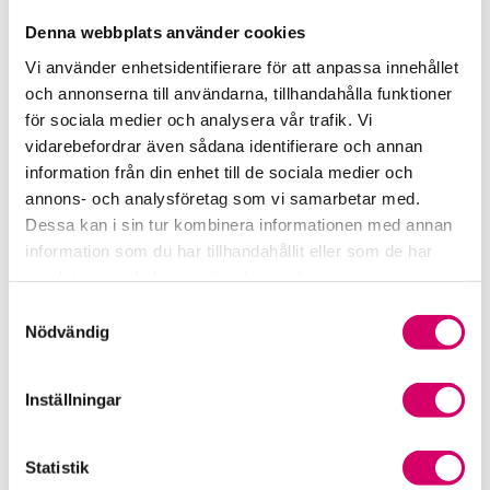
0413-304 05
Denna webbplats använder cookies
Löberöd
Vi använder enhetsidentifierare för att anpassa innehållet
Heléne Gustafsson
och annonserna till användarna, tillhandahålla funktioner
för sociala medier och analysera vår trafik. Vi
Auktoriserad Redovisningskonsult
Skicka e-post
vidarebefordrar även sådana identifierare och annan
0413-304 10
information från din enhet till de sociala medier och
Löberöd
annons- och analysföretag som vi samarbetar med.
Dessa kan i sin tur kombinera informationen med annan
Rickard Andersson
information som du har tillhandahållit eller som de har
Auktoriserad Redovisningskonsult
samlat in när du har använt deras tjänster.
Skicka e-post
Samtyckesval
0413-304 11
Nödvändig
Löberöd
Robert Andersson
Inställningar
Auktoriserad Redovisningskonsult
Skicka e-post
Statistik
0413-304 13