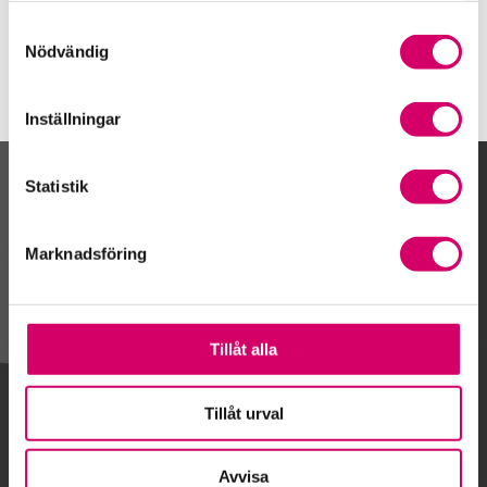
Järfälla
Samtyckesval
Nödvändig
Inställningar
Statistik
Kalendarium
Marknadsföring
Gå till kalendariet
Tillåt alla
Lägg till i kalender
Tillåt urval
Avvisa