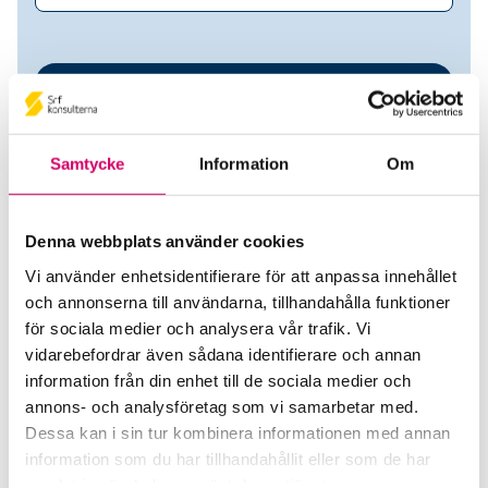
Samtycke
Information
Om
Denna webbplats använder cookies
Vi använder enhetsidentifierare för att anpassa innehållet
Assistera Ekonomi Sthlm 20 AB
och annonserna till användarna, tillhandahålla funktioner
för sociala medier och analysera vår trafik. Vi
Srf Auktoriserade konsulter
vidarebefordrar även sådana identifierare och annan
information från din enhet till de sociala medier och
Erica Carlsson
annons- och analysföretag som vi samarbetar med.
Auktoriserad Redovisningskonsult
Dessa kan i sin tur kombinera informationen med annan
Skicka e-post
information som du har tillhandahållit eller som de har
070-764 09 93
samlat in när du har använt deras tjänster.