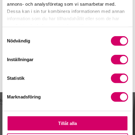
Uppsala
annons- och analysföretag som vi samarbetar med.
Dessa kan i sin tur kombinera informationen med annan
Tatiana Karniouchina
information som du har tillhandahållit eller som de har
Auktoriserad Redovisningskonsult
samlat in när du har använt deras tjänster.
Skicka e-post
Samtyckesval
Uppsala
Nödvändig
Webbadress
www.avanta.se
Inställningar
Statistik
Marknadsföring
Kalendarium
Tillåt alla