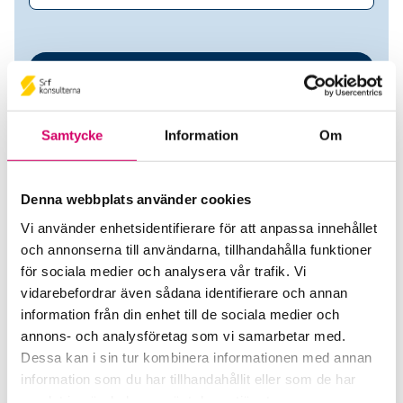
Samtycke
Information
Om
Denna webbplats använder cookies
Vi använder enhetsidentifierare för att anpassa innehållet
Emma Axelsson
och annonserna till användarna, tillhandahålla funktioner
för sociala medier och analysera vår trafik. Vi
Srf Auktoriserade konsulter
vidarebefordrar även sådana identifierare och annan
information från din enhet till de sociala medier och
Emma Axelsson
annons- och analysföretag som vi samarbetar med.
Auktoriserad Redovisningskonsult
Dessa kan i sin tur kombinera informationen med annan
Skicka e-post
information som du har tillhandahållit eller som de har
073-154 81 62
samlat in när du har använt deras tjänster.