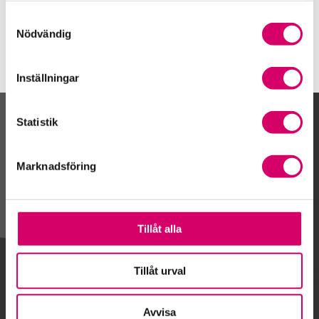
Strömstad
Samtyckesval
Nödvändig
Inställningar
Statistik
Kalendarium
Marknadsföring
Gå till kalendariet
Tillåt alla
Lägg till i kalender
Tillåt urval
Avvisa