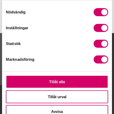
Västerhaninge
Samtyckesval
Nödvändig
Inställningar
Statistik
Kalendarium
Marknadsföring
Gå till kalendariet
Tillåt alla
Lägg till i kalender
Tillåt urval
Avvisa