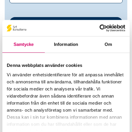
Samtycke
Information
Om
Denna webbplats använder cookies
Vi använder enhetsidentifierare för att anpassa innehållet
Aylin Myumyun
och annonserna till användarna, tillhandahålla funktioner
för sociala medier och analysera vår trafik. Vi
Srf Auktoriserade konsulter
vidarebefordrar även sådana identifierare och annan
information från din enhet till de sociala medier och
Aylin Myumyun
annons- och analysföretag som vi samarbetar med.
Auktoriserad Lönekonsult
Dessa kan i sin tur kombinera informationen med annan
Skicka e-post
information som du har tillhandahållit eller som de har
073-540 65 51
samlat in när du har använt deras tjänster.