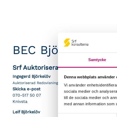
BEC Björkelöv Ek
Samtycke
Srf Auktoriserade konsulter
Ingegerd Björkelöv
Denna webbplats använder 
Auktoriserad Redovisningskonsult
Vi använder enhetsidentifierar
Skicka e-post
sociala medier och analysera 
070-517 50 07
till de sociala medier och a
Knivsta
med annan information som du 
Leif Björkelöv
Samtyckesval