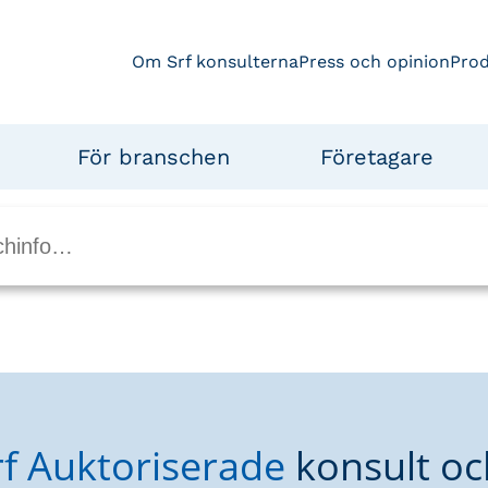
Om Srf konsulterna
Press och opinion
Pro
För branschen
Företagare
rf Auktoriserade
konsult oc