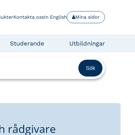
dukter
Kontakta oss
In English
Mina sidor
Studerande
Utbildningar
h rådgivare