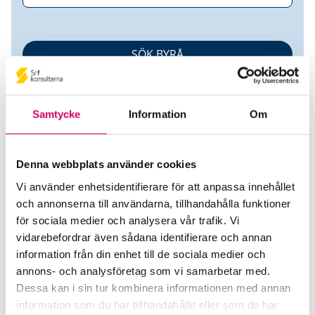
Samtycke
Information
Om
Denna webbplats använder cookies
Vi använder enhetsidentifierare för att anpassa innehållet
BELDE AB
och annonserna till användarna, tillhandahålla funktioner
för sociala medier och analysera vår trafik. Vi
Srf Auktoriserade konsulter
vidarebefordrar även sådana identifierare och annan
Daniel Assarsson
information från din enhet till de sociala medier och
Auktoriserad Redovisningskonsult, Srf Certifierad
annons- och analysföretag som vi samarbetar med.
Affärsrådgivare
Dessa kan i sin tur kombinera informationen med annan
Skicka e-post
information som du har tillhandahållit eller som de har