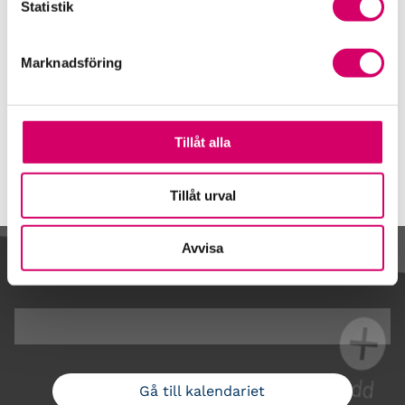
Kate Ullsberg
Statistik
Auktoriserad Redovisningskonsult, Srf Certifierad
Affärsrådgivare
Marknadsföring
Skicka e-post
070-319 69 00
Malmö
Tillåt alla
Tillåt urval
Avvisa
Kalendarium
Gå till kalendariet