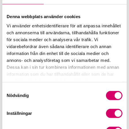
073-519 63 11
Malmö
Denna webbplats använder cookies
Caroline Andersson
Vi använder enhetsidentifierare för att anpassa innehållet
Auktoriserad Redovisningskonsult
och annonserna till användarna, tillhandahålla funktioner
Malmö
för sociala medier och analysera vår trafik. Vi
Jessica Hernandez
vidarebefordrar även sådana identifierare och annan
Auktoriserad Redovisningskonsult, Srf Certifierad
information från din enhet till de sociala medier och
Affärsrådgivare
annons- och analysföretag som vi samarbetar med.
Skicka e-post
Dessa kan i sin tur kombinera informationen med annan
073-519 63 11
information som du har tillhandahållit eller som de har
Malmö
samlat in när du har använt deras tjänster.
Samtyckesval
Joy Sundling
Nödvändig
Auktoriserad Redovisningskonsult
Skicka e-post
073-519 63 13
Inställningar
Malmö