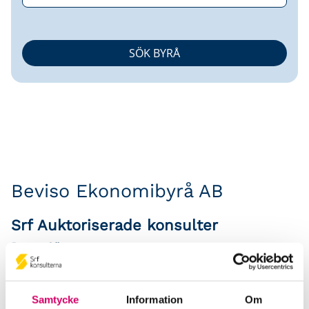
Beviso Ekonomibyrå AB
Srf Auktoriserade konsulter
Benny Sörensson
Auktoriserad Redovisningskonsult, Srf Certifierad
Affärsrådgivare
Skicka e-post
Samtycke
Information
Om