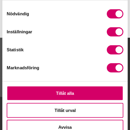
Vartofta
Samtyckesval
Nödvändig
Inställningar
Statistik
Kalendarium
Marknadsföring
Gå till kalendariet
Tillåt alla
Lägg till i kalender
Tillåt urval
Avvisa