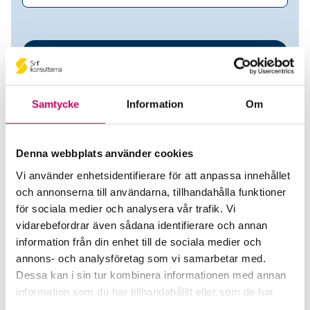
Samtycke
Information
Om
Denna webbplats använder cookies
Vi använder enhetsidentifierare för att anpassa innehållet
Björkängen Redovisning AB
och annonserna till användarna, tillhandahålla funktioner
för sociala medier och analysera vår trafik. Vi
Srf Auktoriserade konsulter
vidarebefordrar även sådana identifierare och annan
information från din enhet till de sociala medier och
Erik Sundberg Windt
annons- och analysföretag som vi samarbetar med.
Auktoriserad Redovisningskonsult
Dessa kan i sin tur kombinera informationen med annan
Skicka e-post
information som du har tillhandahållit eller som de har
076-328 28 60
samlat in när du har använt deras tjänster.