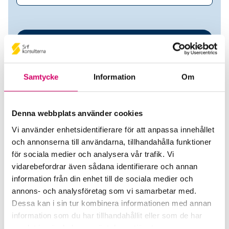
Samtycke
Information
Om
Denna webbplats använder cookies
Vi använder enhetsidentifierare för att anpassa innehållet
BMJ Redovisning AB
och annonserna till användarna, tillhandahålla funktioner
för sociala medier och analysera vår trafik. Vi
Srf Auktoriserade konsulter
vidarebefordrar även sådana identifierare och annan
information från din enhet till de sociala medier och
Michael Johansson
annons- och analysföretag som vi samarbetar med.
Auktoriserad Redovisningskonsult
Dessa kan i sin tur kombinera informationen med annan
Skicka e-post
information som du har tillhandahållit eller som de har
070-795 77 45
samlat in när du har använt deras tjänster.