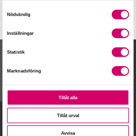
Hallsberg
Samtyckesval
Nödvändig
Inställningar
Statistik
Kalendarium
Marknadsföring
Gå till kalendariet
Tillåt alla
Lägg till i kalender
Tillåt urval
Avvisa