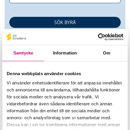
Samtycke
Information
Om
Denna webbplats använder cookies
Bogesund Redovisning AB
Vi använder enhetsidentifierare för att anpassa innehållet
och annonserna till användarna, tillhandahålla funktioner
Srf Auktoriserade konsulter
för sociala medier och analysera vår trafik. Vi
Stefan Davidson
vidarebefordrar även sådana identifierare och annan
information från din enhet till de sociala medier och
Auktoriserad Redovisningskonsult
Skicka e-post
annons- och analysföretag som vi samarbetar med.
0321-53 11 90
Dessa kan i sin tur kombinera informationen med annan