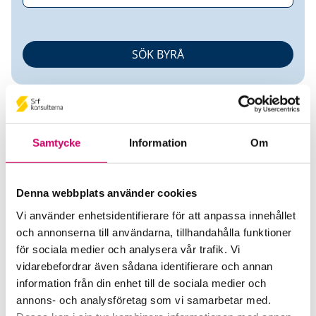
Samtycke
Information
Om
BQ Bemanning AB
Denna webbplats använder cookies
Vi använder enhetsidentifierare för att anpassa innehållet
Srf Auktoriserade konsulter
och annonserna till användarna, tillhandahålla funktioner
för sociala medier och analysera vår trafik. Vi
Hadil Qatanani
vidarebefordrar även sådana identifierare och annan
Auktoriserad Redovisningskonsult
information från din enhet till de sociala medier och
Stockholm
annons- och analysföretag som vi samarbetar med.
Helena Öz