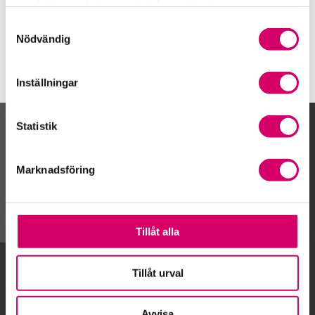
samlat in när du har använt deras tjänster.
www.ekonomiassistent.se
Samtyckesval
Nödvändig
Inställningar
Statistik
Kalendarium
Marknadsföring
Gå till kalendariet
Tillåt alla
Lägg till i kalender
Tillåt urval
Avvisa