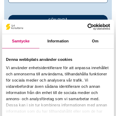
Samtycke
Information
Om
Denna webbplats använder cookies
Vi använder enhetsidentifierare för att anpassa innehållet
Brewelius Redovisning AB
och annonserna till användarna, tillhandahålla funktioner
för sociala medier och analysera vår trafik. Vi
Srf Auktoriserade konsulter
vidarebefordrar även sådana identifierare och annan
Natalia Hellström Brewelius
information från din enhet till de sociala medier och
annons- och analysföretag som vi samarbetar med.
Auktoriserad Redovisningskonsult
Höör
Dessa kan i sin tur kombinera informationen med annan
information som du har tillhandahållit eller som de har
Webbadress