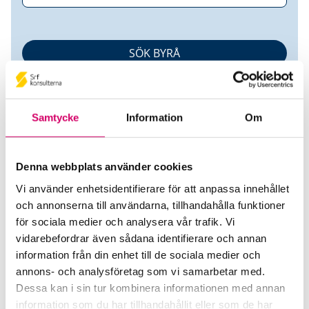
Samtycke
Information
Om
Denna webbplats använder cookies
Business Vision Consulting
Vi använder enhetsidentifierare för att anpassa innehållet
och annonserna till användarna, tillhandahålla funktioner
Svenska Aktiebolag
för sociala medier och analysera vår trafik. Vi
vidarebefordrar även sådana identifierare och annan
Srf Auktoriserade konsulter
information från din enhet till de sociala medier och
annons- och analysföretag som vi samarbetar med.
Jenny Liss
Dessa kan i sin tur kombinera informationen med annan
Auktoriserad Lönekonsult
information som du har tillhandahållit eller som de har
Skicka e-post