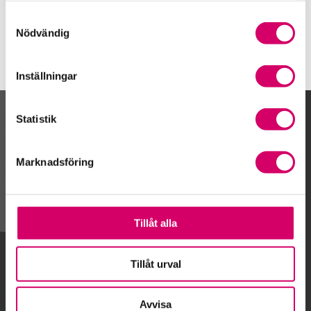
Östersund
Samtyckesval
Nödvändig
Inställningar
Statistik
Kalendarium
Marknadsföring
Gå till kalendariet
Tillåt alla
Lägg till i kalender
Tillåt urval
Avvisa