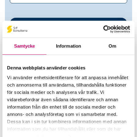
Samtycke
Information
Om
Denna webbplats använder cookies
Vi använder enhetsidentifierare för att anpassa innehållet
C Lindahl Redovisning AB
och annonserna till användarna, tillhandahålla funktioner
för sociala medier och analysera vår trafik. Vi
Srf Auktoriserade konsulter
vidarebefordrar även sådana identifierare och annan
information från din enhet till de sociala medier och
Cathrine Lindahl
annons- och analysföretag som vi samarbetar med.
Auktoriserad Redovisningskonsult
Dessa kan i sin tur kombinera informationen med annan
Skicka e-post
information som du har tillhandahållit eller som de har
070-580 70 00
samlat in när du har använt deras tjänster.