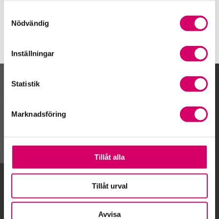
Holmsjö
Samtyckesval
Nödvändig
Inställningar
Statistik
Kalendarium
Marknadsföring
Gå till kalendariet
Tillåt alla
Lägg till i kalender
Tillåt urval
Avvisa