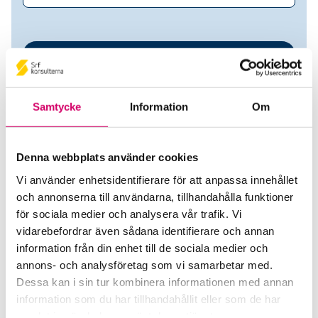
Samtycke
Information
Om
Denna webbplats använder cookies
Vi använder enhetsidentifierare för att anpassa innehållet
Cantavit AB
och annonserna till användarna, tillhandahålla funktioner
för sociala medier och analysera vår trafik. Vi
Srf Auktoriserade konsulter
vidarebefordrar även sådana identifierare och annan
information från din enhet till de sociala medier och
Ewa Gustafsson
annons- och analysföretag som vi samarbetar med.
Auktoriserad Redovisningskonsult
Dessa kan i sin tur kombinera informationen med annan
Skicka e-post
information som du har tillhandahållit eller som de har
076-343 37 30
samlat in när du har använt deras tjänster.