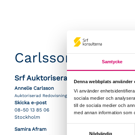
Carlsson & Partne
Samtycke
Srf Auktoriserade konsulter
Denna webbplats använder 
Annelie Carlsson
Vi använder enhetsidentifierar
Auktoriserad Redovisningskonsult
sociala medier och analysera 
Skicka e-post
till de sociala medier och a
08-50 13 85 06
med annan information som du 
Stockholm
Samtyckesval
Samira Afram
Nödvändig