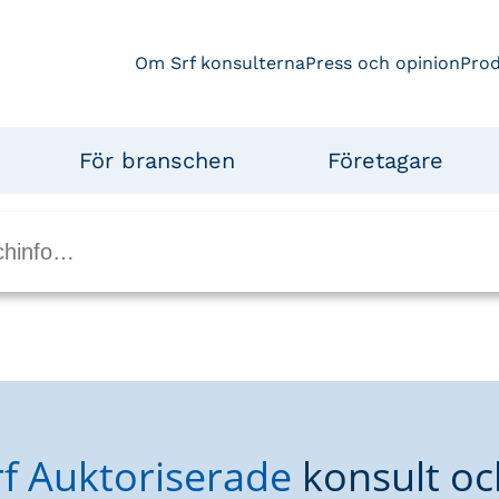
Om Srf konsulterna
Press och opinion
Pro
För branschen
Företagare
rf Auktoriserade
konsult oc