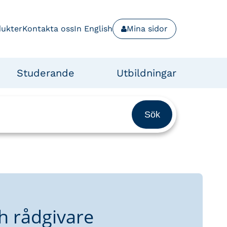
dukter
Kontakta oss
In English
Mina sidor
Studerande
Utbildningar
h rådgivare