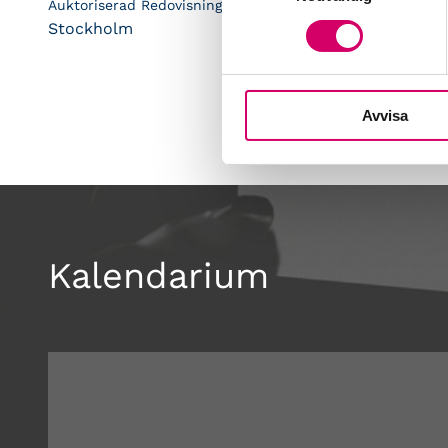
Auktoriserad Redovisningskonsult, Srf Certifierad Affärsrå
Stockholm
Avvisa
Kalendarium