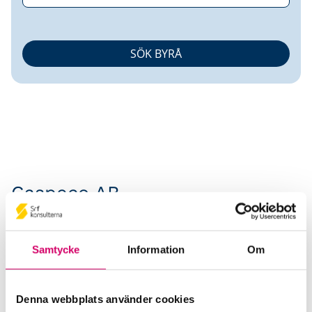
Caspeco AB
Srf Auktoriserade konsulter
Charlotte Lif
Samtycke
Information
Om
Auktoriserad Lönekonsult
Uppsala
Denna webbplats använder cookies
Isabel Ferngren Wellsjö