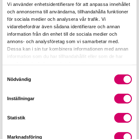
Vi använder enhetsidentifierare för att anpassa innehållet
Auktoriserad Lönekonsult
och annonserna till användarna, tillhandahålla funktioner
Skicka e-post
för sociala medier och analysera vår trafik. Vi
018-10 00 18
vidarebefordrar även sådana identifierare och annan
Uppsala
information från din enhet till de sociala medier och
Magda Bergbom
annons- och analysföretag som vi samarbetar med.
Dessa kan i sin tur kombinera informationen med annan
Auktoriserad Lönekonsult
Uppsala
information som du har tillhandahållit eller som de har
samlat in när du har använt deras tjänster.
Malin Andrée
Samtyckesval
Auktoriserad Lönekonsult
Nödvändig
Uppsala
Peggy Alexandersson
Inställningar
Auktoriserad Lönekonsult
Uppsala
Statistik
Webbadress
www.caspeco.se
Marknadsföring