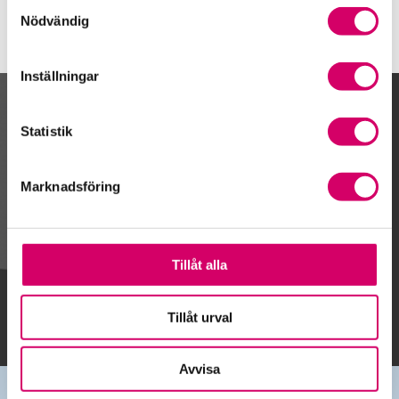
Samtyckesval
Nödvändig
Inställningar
Kalendarium
Statistik
Marknadsföring
Gå till kalendariet
Tillåt alla
Lägg till i kalender
Tillåt urval
Avvisa