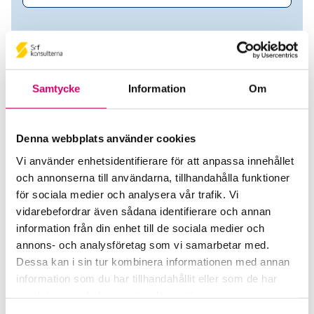
Samtycke
Information
Om
Denna webbplats använder cookies
Vi använder enhetsidentifierare för att anpassa innehållet
och annonserna till användarna, tillhandahålla funktioner
Christian Bergsten Karlsson
för sociala medier och analysera vår trafik. Vi
vidarebefordrar även sådana identifierare och annan
Srf Auktoriserade konsulter
information från din enhet till de sociala medier och
annons- och analysföretag som vi samarbetar med.
Christian Bergsten Karlsson
Dessa kan i sin tur kombinera informationen med annan
Auktoriserad Lönekonsult
information som du har tillhandahållit eller som de har
Alingsås
samlat in när du har använt deras tjänster.