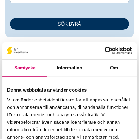
Samtycke
Information
Om
CK Ekonomi AB
Denna webbplats använder cookies
Vi använder enhetsidentifierare för att anpassa innehållet
Srf Auktoriserade konsulter
och annonserna till användarna, tillhandahålla funktioner
Camilla Kristiansson
för sociala medier och analysera vår trafik. Vi
Auktoriserad Redovisningskonsult
vidarebefordrar även sådana identifierare och annan
Skicka e-post
information från din enhet till de sociala medier och
076-637 75 20
annons- och analysföretag som vi samarbetar med.