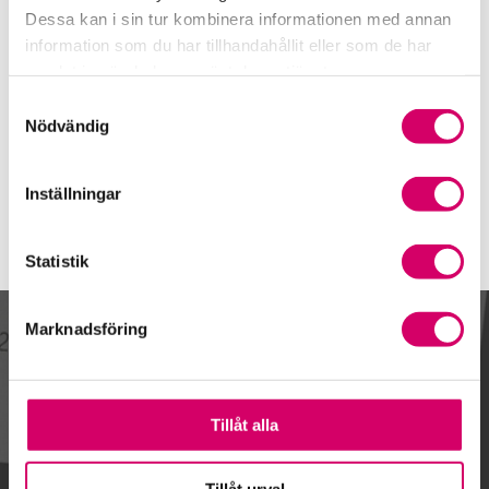
Kungsbacka
Dessa kan i sin tur kombinera informationen med annan
information som du har tillhandahållit eller som de har
Karin Petersson
samlat in när du har använt deras tjänster.
Auktoriserad Redovisningskonsult
Skicka e-post
Samtyckesval
Nödvändig
076-637 75 20
Kungsbacka
Inställningar
Statistik
Marknadsföring
Kalendarium
Tillåt alla
Tillåt urval