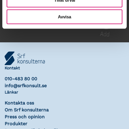
Gå till kalendariet
Lägg till i kalender
Avvisa
Kontakt
010-483 80 00
info@srfkonsult.se
Länkar
Kontakta oss
Om Srf konsulterna
Press och opinion
Produkter