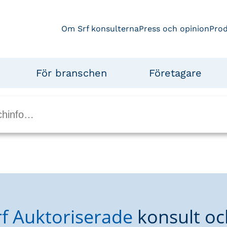
Om Srf konsulterna
Press och opinion
Pro
För branschen
Företagare
rf Auktoriserade
konsult oc