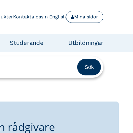
dukter
Kontakta oss
In English
Mina sidor
Studerande
Utbildningar
h rådgivare