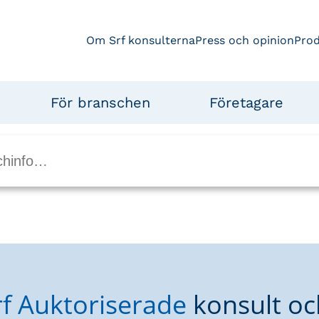
Om Srf konsulterna
Press och opinion
Pro
För branschen
Företagare
rf Auktoriserade
konsult oc