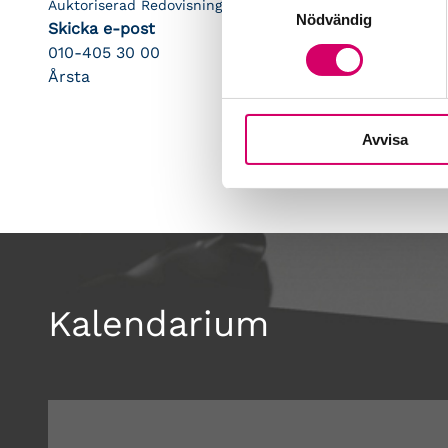
Auktoriserad Redovisningskonsult, Srf Certifierad Affärsrå
Nödvändig
Skicka e-post
010-405 30 00
Årsta
Avvisa
Kalendarium