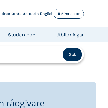
dukter
Kontakta oss
In English
Mina sidor
Studerande
Utbildningar
h rådgivare