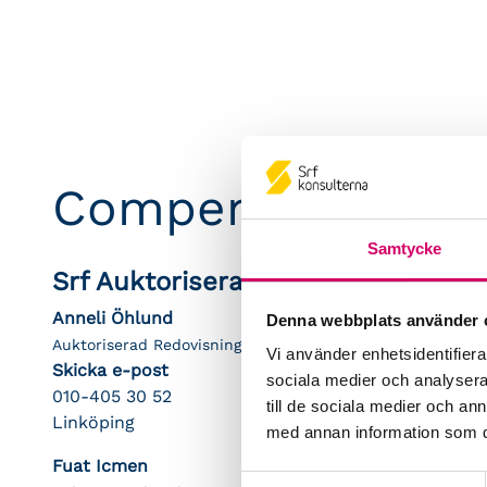
Compentia AB
Samtycke
Srf Auktoriserade konsulter
Anneli Öhlund
Denna webbplats använder 
Auktoriserad Redovisningskonsult
Vi använder enhetsidentifierar
Skicka e-post
sociala medier och analysera 
010-405 30 52
till de sociala medier och a
Linköping
med annan information som du 
Fuat Icmen
Samtyckesval