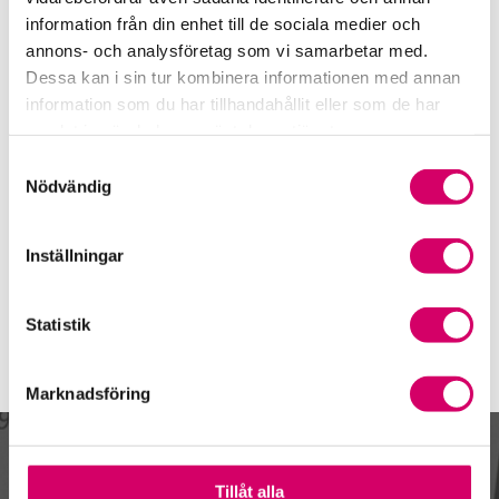
0247-150 73
information från din enhet till de sociala medier och
Leksand
annons- och analysföretag som vi samarbetar med.
Dessa kan i sin tur kombinera informationen med annan
Malin Glad
information som du har tillhandahållit eller som de har
Auktoriserad Redovisningskonsult
samlat in när du har använt deras tjänster.
Skicka e-post
Samtyckesval
0247-150 60
Nödvändig
Leksand
Webbadress
Inställningar
www.dalaekonomerna.se
Statistik
Marknadsföring
Kalendarium
Tillåt alla