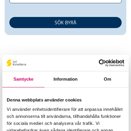
Dala Företagsekonomer i
Samtycke
Information
Om
Leksand AB
Denna webbplats använder cookies
Srf Auktoriserade konsulter
Vi använder enhetsidentifierare för att anpassa innehållet
Carina Waxell
och annonserna till användarna, tillhandahålla funktioner
för sociala medier och analysera vår trafik. Vi
Auktoriserad Redovisningskonsult
Skicka e-post
vidarebefordrar även sådana identifierare och annan