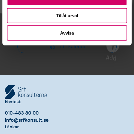
Tillåt urval
Gå till kalendariet
Avvisa
Lägg till i kalender
Kontakt
010-483 80 00
info@srfkonsult.se
Länkar