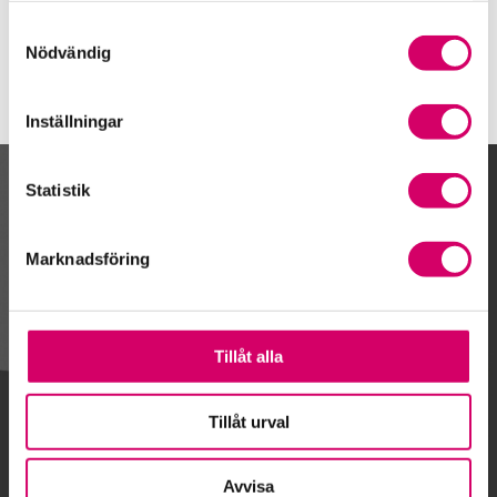
Bankeryd
Samtyckesval
Nödvändig
Inställningar
Statistik
Kalendarium
Marknadsföring
Gå till kalendariet
Tillåt alla
Lägg till i kalender
Tillåt urval
Avvisa