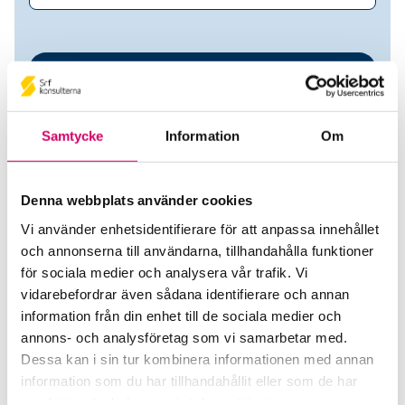
Samtycke
Information
Om
Denna webbplats använder cookies
Vi använder enhetsidentifierare för att anpassa innehållet
Ann Wall
och annonserna till användarna, tillhandahålla funktioner
för sociala medier och analysera vår trafik. Vi
Srf Auktoriserade konsulter
vidarebefordrar även sådana identifierare och annan
information från din enhet till de sociala medier och
Ann Wall
annons- och analysföretag som vi samarbetar med.
Auktoriserad Redovisningskonsult
Dessa kan i sin tur kombinera informationen med annan
Skicka e-post
information som du har tillhandahållit eller som de har
070-924 30 43
samlat in när du har använt deras tjänster.